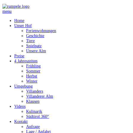
menu
Home
Unser Hof
Ferienwohnungen
Geschichte
Tiere
Spielpatz
Unsere Alm
Preise
4 Jahreszeiten
Frühling
Sommer
Herbst
Winter
Umgebung
Villanders
Villanderer Alm
Klausen
Videos
Kulinarik
Südtirol 360°
Kontakt
Anfrage
Lage / Anfahrt