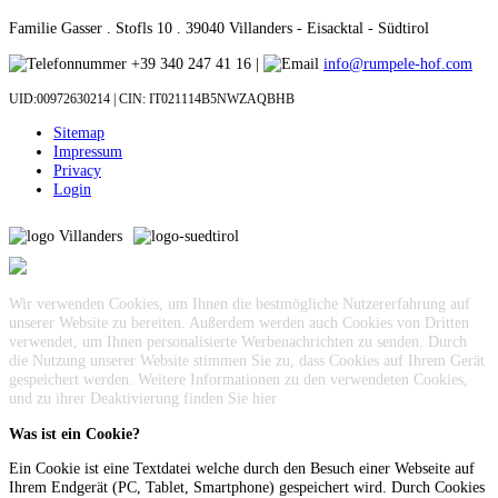
Familie Gasser . Stofls 10 . 39040 Villanders - Eisacktal - Südtirol
+39 340 247 41 16 |
info@rumpele-hof.com
UID:00972630214 | CIN: IT021114B5NWZAQBHB
Sitemap
Impressum
Privacy
Login
Wir verwenden Cookies, um Ihnen die bestmögliche Nutzererfahrung auf
unserer Website zu bereiten. Außerdem werden auch Cookies von Dritten
verwendet, um Ihnen personalisierte Werbenachrichten zu senden. Durch
die Nutzung unserer Website stimmen Sie zu, dass Cookies auf Ihrem Gerät
gespeichert werden. Weitere Informationen zu den verwendeten Cookies,
und zu ihrer Deaktivierung finden Sie
hier
Was ist ein Cookie?
Ein Cookie ist eine Textdatei welche durch den Besuch einer Webseite auf
Ihrem Endgerät (PC, Tablet, Smartphone) gespeichert wird. Durch Cookies