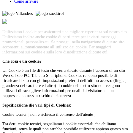
Come arrivare
Utilizziamo i cookie per assicurarti una migliore esperienza sul nostro sito.
Utilizziamo inoltre anche cookie di parti terze per inviarti messaggi
promozionali personalizzati. Se prosegui nella navigazione di questo sito
acconsenti automaticamente all’utilizzo dei cookie. Per maggiori
informazioni sui cookie e sulla loro disabilitazione cliccate
quì
Che cosa è un cookie?
Un Cookie è un file di testo che verrà slavato durante l’accesso di un sito
Web sul suo PC, Tablet o Smartphone. Cookies rendono possibile di
ricaricare il sito con gli impostazioni preferiti dell’ultimo accesso (lingua,
grandezza del carattere ed altro). I cookie del nostro sito non vengono
utilizzati di raccogliere Informazioni personali dal visitatore e non
rappresentano nessun rischio di sicurezza.
Sepcificazione die vari tipi di Cookies:
Cookie tecnici [ non è richiesto il consenso dell'utente ]
Tra detti cookie tecnici, segnaliamo i cookie essenziali che abilitano
funzioni, senza le quali non sarebbe possibile utilizzare appieno questo sito.