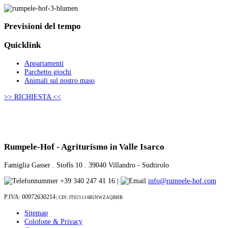
Previsioni
del tempo
Quicklink
Appartamenti
Parchetto giochi
Animali sul nostro maso
>> RICHIESTA <<
Rumpele-Hof - Agriturismo in Valle Isarco
Famiglia Gasser . Stofls 10 . 39040 Villandro - Sudtirolo
+39 340 247 41 16 |
info@rumpele-hof.com
P.IVA: 00972630214
| CIN:
IT021114B5NWZAQBHB
Sitemap
Colofone & Privacy