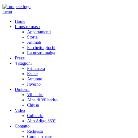
menu
Home
Il nostro maso
Appartamenti
Storia
Animali
Parchetto giochi
La nostra malga
Prezzi
4 stagioni
Primavera
Estate
Autunno
Inverno
Dintorni
Villandro
Alpe di Villandro
Chiusa
Video
Culinario
Alto Adige 360°
Contatto
Richiesta
Come arrivare