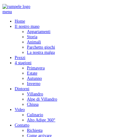
menu
Home
Il nostro maso
Appartamenti
Storia
Animali
Parchetto giochi
La nostra malga
Prezzi
4 stagioni
Primavera
Estate
Autunno
Inverno
Dintorni
Villandro
Alpe di Villandro
Chiusa
Video
Culinario
Alto Adige 360°
Contatto
Richiesta
Come arrivare