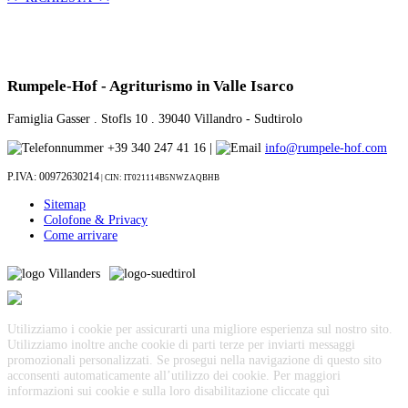
Rumpele-Hof - Agriturismo in Valle Isarco
Famiglia Gasser . Stofls 10 . 39040 Villandro - Sudtirolo
+39 340 247 41 16 |
info@rumpele-hof.com
P.IVA: 00972630214
| CIN:
IT021114B5NWZAQBHB
Sitemap
Colofone & Privacy
Come arrivare
Utilizziamo i cookie per assicurarti una migliore esperienza sul nostro sito.
Utilizziamo inoltre anche cookie di parti terze per inviarti messaggi
promozionali personalizzati. Se prosegui nella navigazione di questo sito
acconsenti automaticamente all’utilizzo dei cookie. Per maggiori
informazioni sui cookie e sulla loro disabilitazione cliccate
quì