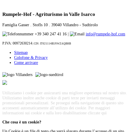
Rumpele-Hof - Agriturismo in Valle Isarco
Famiglia Gasser . Stofls 10 . 39040 Villandro - Sudtirolo
+39 340 247 41 16 |
info@rumpele-hof.com
P.IVA: 00972630214
| CIN:
IT021114B5NWZAQBHB
Sitemap
Colofone & Privacy
Come arrivare
Utilizziamo i cookie per assicurarti una migliore esperienza sul nostro sito.
Utilizziamo inoltre anche cookie di parti terze per inviarti messaggi
promozionali personalizzati. Se prosegui nella navigazione di questo sito
acconsenti automaticamente all’utilizzo dei cookie. Per maggiori
informazioni sui cookie e sulla loro disabilitazione cliccate
quì
Che cosa è un cookie?
Un Cookie è un file di testo che verrà slavato durante l’accesso di un sito