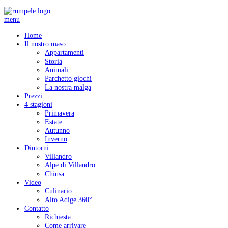
menu
Home
Il nostro maso
Appartamenti
Storia
Animali
Parchetto giochi
La nostra malga
Prezzi
4 stagioni
Primavera
Estate
Autunno
Inverno
Dintorni
Villandro
Alpe di Villandro
Chiusa
Video
Culinario
Alto Adige 360°
Contatto
Richiesta
Come arrivare