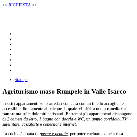
>> RICHIESTA <<
Stampa
Agriturismo maso Rumpele in Valle Isarco
I nostri appartamenti sono arredati con cura con un tinello accogliente,
accessibile direttamente al balcone, il quale Vi offrirà uno
straordiario
panorama
sulle dolomiti antistanti. Entrambi gli appartamenti dispongono
di
2 camere da letto
,
1 bagno con doccia e WC
, un
ampio corridoio
,
TV
satellitare
,
cassaforte
e
conessione internet
.
La cucina è dotata di
posate e pentole
, per poter cucinare come a casa